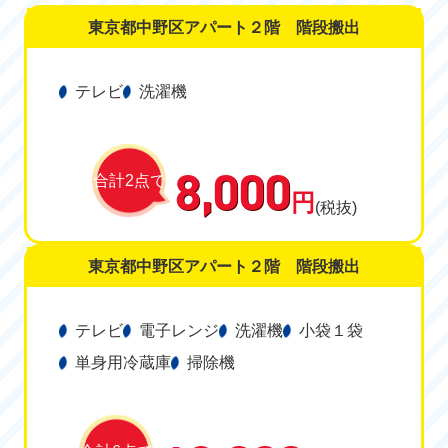
東京都中野区アパート２階 階段搬出
テレビ
洗濯機
8,000
合計2点で
円
(税抜)
東京都中野区アパート２階 階段搬出
テレビ
電子レンジ
洗濯機
小袋１袋
単身用冷蔵庫
掃除機