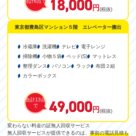
18,000
合計6点で
円
(税抜)
東京都豊島区マンション５階 エレベーター搬出
冷蔵庫
洗濯機
テレビ
電子レンジ
掃除機
小物５袋
ベッド(S)
マットレス
整理ダンス
パソコン
ラック
布団２組
カラーボックス
49,000
合計13点
で
円
(税抜)
変わらない料金の証
無人回収サービス
無人回収サービスが提供できるのは、
事前の電話見積も