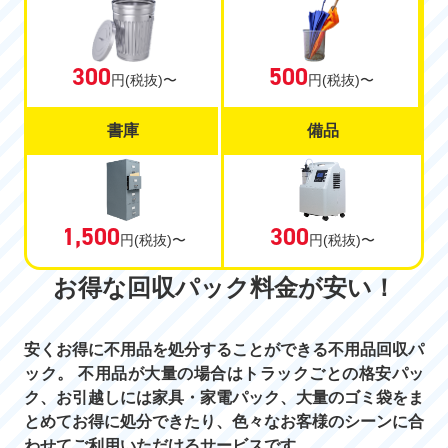
300
500
円
(税抜)〜
円
(税抜)〜
書庫
備品
1,500
300
円
(税抜)〜
円
(税抜)〜
お得な回収パック料金が安い！
安くお得に不用品を処分することができる不用品回収パ
ック。 不用品が大量の場合はトラックごとの格安パッ
ク、お引越しには家具・家電パック、大量のゴミ袋をま
とめてお得に処分できたり、色々なお客様のシーンに合
わせてご利用いただけるサービスです。