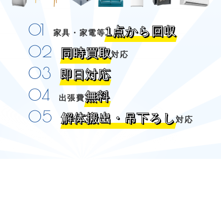
1点から回収
家具・家電等
同時買取
対応
即日対応
無料
出張費
解体搬出・吊下ろし
対応