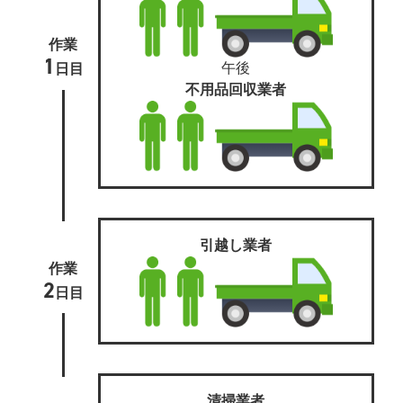
作業
1
午後
日目
不用品回収業者
引越し業者
作業
2
日目
清掃業者