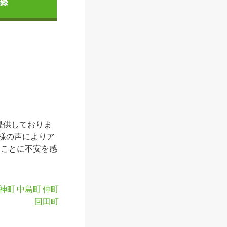
録
提供しておりま
様の声によりア
ることに不安を感
神町
中島町
仲町
回田町