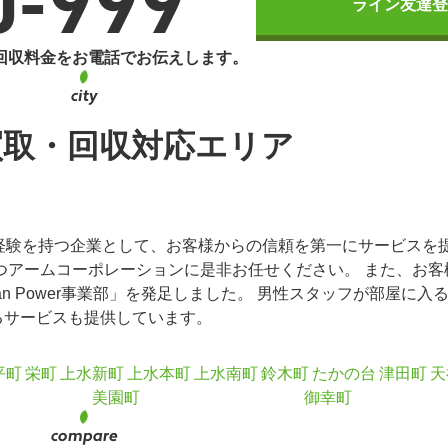
0-999
ライン友達登
回収料金をお電話でお伝えします。
買取・回収対応エリア
経験を持つ企業として、お客様からの信頼を第一にサービスを
つアームコーポレーションに是非お任せください。 また、お客
n Power事業部」を発足しました。 男性スタッフが部屋に入
るサービスも提供しています。
平町
栄町
上水新町
上水本町
上水南町
鈴木町
たかの台
津田町
天
美園町
御幸町