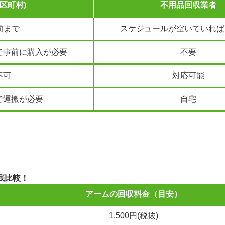
区町村)
不用品回収業者
前まで
スケジュールが空いていれば
で事前に購入が必要
不要
不可
対応可能
で運搬が必要
自宅
底比較！
アームの回収料金（目安）
1,500円(税抜)