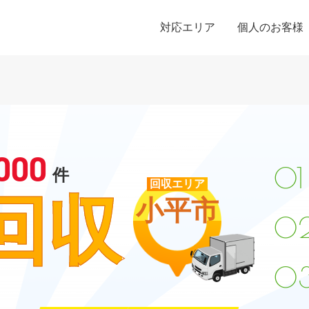
対応エリア
個人のお客様
000
件
回収エリア
回収
小平市