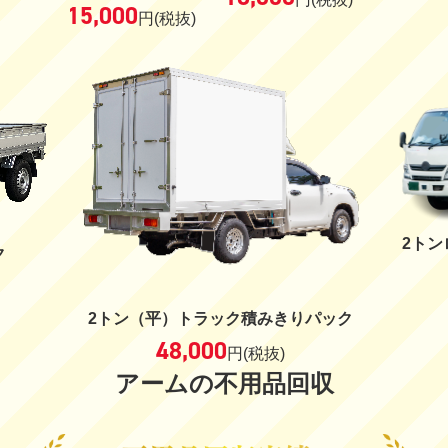
15,000
円
(税抜)
2ト
ク
2トン（平）トラック積みきりパック
48,000
円
(税抜)
アームの不用品回収