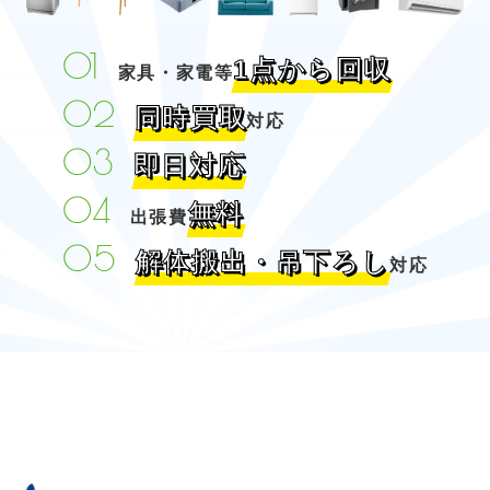
1点から回収
家具・家電等
同時買取
対応
即日対応
無料
出張費
解体搬出・吊下ろし
対応