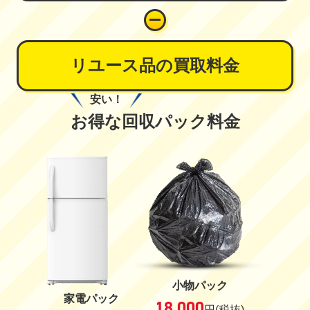
リユース品の買取料金
安い！
お得な回収パック料金
小物パック
家電パック
18,000
円
(税抜)