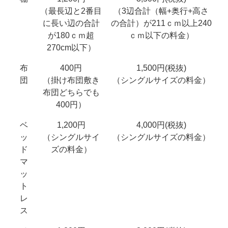
（最長辺と2番目
（3辺合計（幅+奥行+高さ
に長い辺の合計
の合計）が211ｃｍ以上240
が180ｃｍ超
ｃｍ以下の料金）
270cm以下）
布
400円
1,500円(税抜)
団
（掛け布団敷き
（シングルサイズの料金）
布団どちらでも
400円）
ベ
1,200円
4,000円(税抜)
ッ
（シングルサイ
（シングルサイズの料金）
ド
ズの料金）
マ
ッ
ト
レ
ス