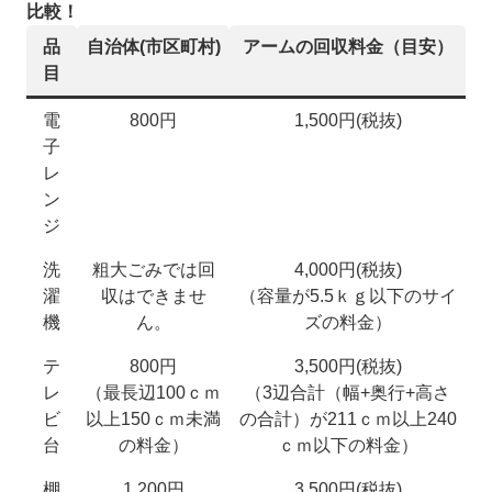
比較！
品
自治体(市区町村)
アームの回収料金（目安）
目
電
800円
1,500円(税抜)
子
レ
ン
ジ
洗
粗大ごみでは回
4,000円(税抜)
濯
収はできませ
（容量が5.5ｋｇ以下のサイ
機
ん。
ズの料金）
テ
800円
3,500円(税抜)
レ
（最長辺100ｃｍ
（3辺合計（幅+奥行+高さ
ビ
以上150ｃｍ未満
の合計）が211ｃｍ以上240
台
の料金）
ｃｍ以下の料金）
棚
1,200円
3,500円(税抜)