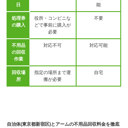
日
能
処理券
役所・コンビニな
不要
の購入
どで事前に購入が
必要
不用品
対応不可
対応可能
の回収
作業
回収場
指定の場所まで運
自宅
所
搬が必要
自治体(東京都新宿区)とアームの不用品回収料金を徹底