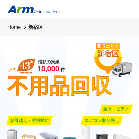
草刈り・草抜き・除草シート・剪定・伐採
代行業務
Home
新宿区
リサイクル買取
回収エリア
新宿区
信頼の実績
10,000
件
不用品回収
金庫・ピアノ
お引越し・断捨離に
エアコン取り外し