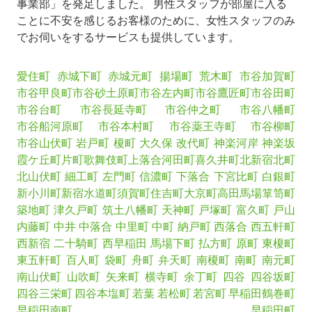
事業部」を発足しました。 男性スタッフが部屋に入る
ことに不安を感じるお客様のために、女性スタッフのみ
でお伺いをするサービスも提供しています。
愛住町
赤城下町
赤城元町
揚場町
荒木町
市谷加賀町
市谷甲良町
市谷砂土原町
市谷左内町
市谷鷹匠町
市谷田町
市谷台町
市谷長延寺町
市谷仲之町
市谷八幡町
市谷船河原町
市谷本村町
市谷薬王寺町
市谷柳町
市谷山伏町
岩戸町
榎町
大久保
改代町
神楽河岸
神楽坂
霞ケ丘町
片町
歌舞伎町
上落合
河田町
喜久井町
北新宿
北町
北山伏町
細工町
左門町
信濃町
下落合
下宮比町
白銀町
新小川町
新宿
水道町
須賀町
住吉町
大京町
高田馬場
箪笥町
築地町
津久戸町
筑土八幡町
天神町
戸塚町
富久町
戸山
内藤町
中井
中落合
中里町
中町
納戸町
西落合
西五軒町
西新宿
二十騎町
西早稲田
馬場下町
払方町
原町
東榎町
東五軒町
百人町
袋町
舟町
弁天町
南榎町
南町
南元町
南山伏町
山吹町
矢来町
横寺町
余丁町
四谷
四谷坂町
四谷三栄町
四谷本塩町
若葉
若松町
若宮町
早稲田鶴巻町
早稲田南町
早稲田町