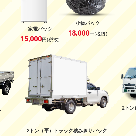
小物パック
家電パック
18,000
円
(税抜)
15,000
円
(税抜)
2ト
ク
2トン（平）トラック積みきりパック