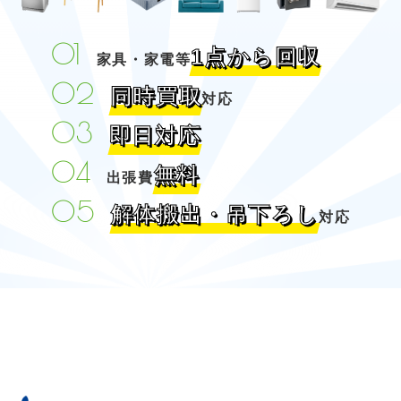
1点から回収
家具・家電等
同時買取
対応
即日対応
無料
出張費
解体搬出・吊下ろし
対応