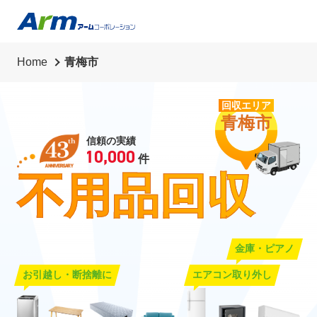
草刈り・草抜き・除草シート・剪定・伐採
代行業務
Home
青梅市
リサイクル買取
回収エリア
青梅市
信頼の実績
10,000
件
不用品回収
金庫・ピアノ
お引越し・断捨離に
エアコン取り外し