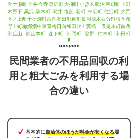
天ケ瀬町
今井
今寺
裏宿町
大柳町
小曾木
勝沼
河辺町
上町
木野下
黒沢
駒木町
沢井
塩船
新町
末広町
住江町
大門
滝ノ上町
千ケ瀬町
富岡
友田町
仲町
長淵
成木
西分町
根ケ布
野上町
梅郷
畑中
東青梅
日向和田
吹上
藤橋
二俣尾
本町
御岳
御岳山
御岳本町
森下町
師岡町
谷野
柚木町
和田町
民間業者の不用品回収の利
用と粗大ごみを利用する場
合の違い
基本的に
自治体のほうが料金が安くなる
場