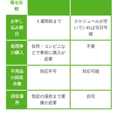
報を比
較
お申し
１週間前まで
スケジュールが空
込み期
いていれば当日可
日
能
処理券
役所・コンビニな
不要
の購入
どで事前に購入が
必要
不用品
対応不可
対応可能
の回収
作業
回収場
指定の場所まで運
自宅
所
搬が必要