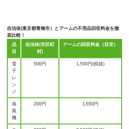
自治体(東京都青梅市）とアームの不用品回収料金を徹
底比較！
品
自治体(市区町
アームの回収料金（目安）
目
村)
電
500円
1,500円(税抜)
子
レ
ン
ジ
扇
200円
1,650円
風
機