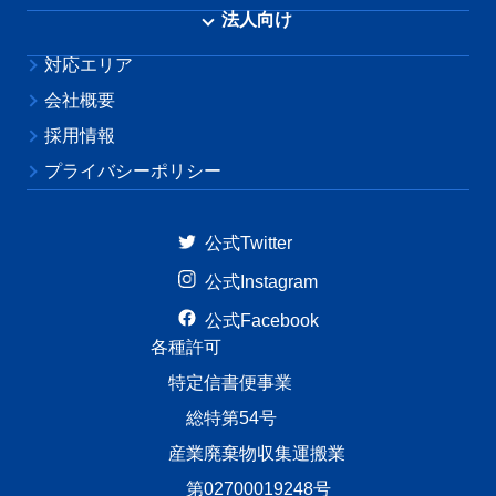
不用品回収
法人向け
引越し運搬
警備・交通誘導サービス
対応エリア
ゴミ屋敷清掃
各種管理サービス
会社概要
家具移動
法人不用品回収
採用情報
複合サービス
プライバシーポリシー
遺品整理
草刈り・草抜き・除草シート・剪定・伐採
公式Twitter
代行業務
公式Instagram
リサイクル買取
公式Facebook
各種許可
特定信書便事業
総特第54号
産業廃棄物収集運搬業
第02700019248号