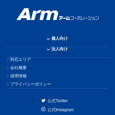
個人向け
不用品回収
法人向け
引越し運搬
警備・交通誘導サービス
対応エリア
ゴミ屋敷清掃
各種管理サービス
会社概要
家具移動
法人不用品回収
採用情報
複合サービス
プライバシーポリシー
遺品整理
草刈り・草抜き・除草シート・剪定・伐採
公式Twitter
代行業務
公式Instagram
リサイクル買取